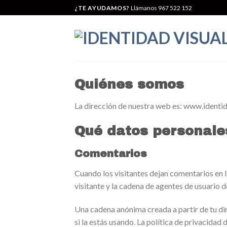
Skip
¿TE AYUDAMOS?
Llámanos 967 522 152
to
content
Quiénes somos
La dirección de nuestra web es: www.identi
Qué datos personale
Comentarios
Cuando los visitantes dejan comentarios en l
visitante y la cadena de agentes de usuario 
Una cadena anónima creada a partir de tu di
si la estás usando. La política de privacidad