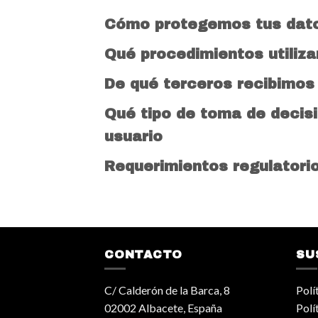
Cómo protegemos tus dat
Qué procedimientos utiliz
De qué terceros recibimos
Qué tipo de toma de decis
usuario
Requerimientos regulatorio
CONTACTO
SU
C/ Calderón de la Barca, 8
Polí
02002 Albacete, España
Polí