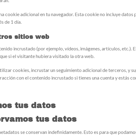
arán.
una cookie adicional en tu navegador. Esta cookie no incluye datos 
s de 1 día.
ros sitios web
ntenido incrustado (por ejemplo, vídeos, imágenes, artículos, etc.).
 si el visitante hubiera visitado la otra web.
ilizar cookies, incrustar un seguimiento adicional de terceros, y s
eracción con el contenido incrustado si tienes una cuenta y estás c
os tus datos
rvamos tus datos
s metadatos se conservan indefinidamente. Esto es para que podam