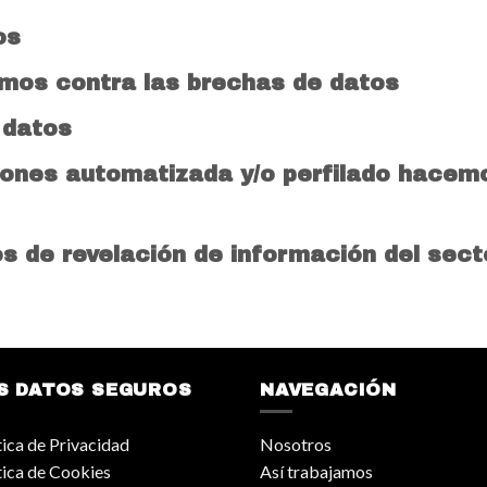
os
amos contra las brechas de datos
 datos
iones automatizada y/o perfilado hacemo
s de revelación de información del sect
S DATOS SEGUROS
NAVEGACIÓN
tica de Privacidad
Nosotros
tica de Cookies
Así trabajamos